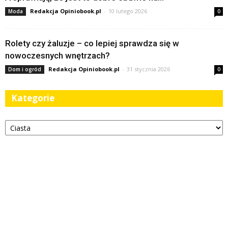
Redakcja Opiniobook.pl
-
10 lutego 2026
Moda
0
Rolety czy żaluzje – co lepiej sprawdza się w
nowoczesnych wnętrzach?
Redakcja Opiniobook.pl
-
31 stycznia 2026
Dom i ogród
0
Kategorie
Kategorie