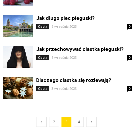
Jak długo piec pieguski?
6 września 2023
Ciasta
0
Jak przechowywać ciastka pieguski?
5 września 2023
Ciasta
0
Dlaczego ciastka się rozlewają?
3 września 2023
Ciasta
0
2
3
4