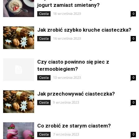
jogurt zamiast smietany?
18 września 2023
Ciasta
0
Jak zrobić szybko kruche ciasteczka?
16 września 2023
Ciasta
0
Czy ciasto powinno się piec z
termoobiegiem?
13 września 2023
Ciasta
0
Jak przechowywać ciasteczka?
9 września 2023
Ciasta
0
Co zrobić ze starym ciastem?
7 września 2023
Ciasta
0