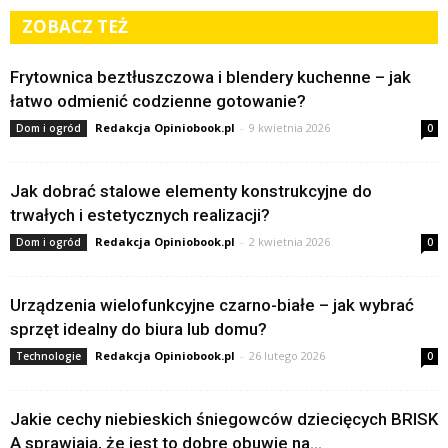
ZOBACZ TEŻ
Frytownica beztłuszczowa i blendery kuchenne – jak
łatwo odmienić codzienne gotowanie?
Redakcja Opiniobook.pl
-
9 kwietnia 2026
Dom i ogród
0
Jak dobrać stalowe elementy konstrukcyjne do
trwałych i estetycznych realizacji?
Redakcja Opiniobook.pl
-
2 kwietnia 2026
Dom i ogród
0
Urządzenia wielofunkcyjne czarno-białe – jak wybrać
sprzęt idealny do biura lub domu?
Redakcja Opiniobook.pl
-
26 lutego 2026
Technologie
0
Jakie cechy niebieskich śniegowców dziecięcych BRISK
A sprawiają, że jest to dobre obuwie na...