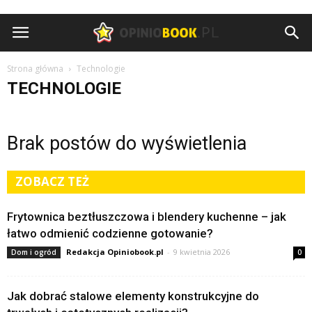
Opiniobook.pl
Strona główna
Technologie
TECHNOLOGIE
Brak postów do wyświetlenia
ZOBACZ TEŻ
Frytownica beztłuszczowa i blendery kuchenne – jak
łatwo odmienić codzienne gotowanie?
Redakcja Opiniobook.pl
-
9 kwietnia 2026
Dom i ogród
0
Jak dobrać stalowe elementy konstrukcyjne do