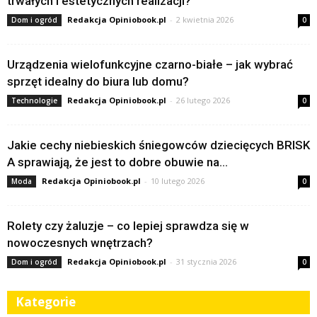
trwałych i estetycznych realizacji?
Redakcja Opiniobook.pl
-
2 kwietnia 2026
Dom i ogród
0
Urządzenia wielofunkcyjne czarno-białe – jak wybrać
sprzęt idealny do biura lub domu?
Redakcja Opiniobook.pl
-
26 lutego 2026
Technologie
0
Jakie cechy niebieskich śniegowców dziecięcych BRISK
A sprawiają, że jest to dobre obuwie na...
Redakcja Opiniobook.pl
-
10 lutego 2026
Moda
0
Rolety czy żaluzje – co lepiej sprawdza się w
nowoczesnych wnętrzach?
Redakcja Opiniobook.pl
-
31 stycznia 2026
Dom i ogród
0
Kategorie