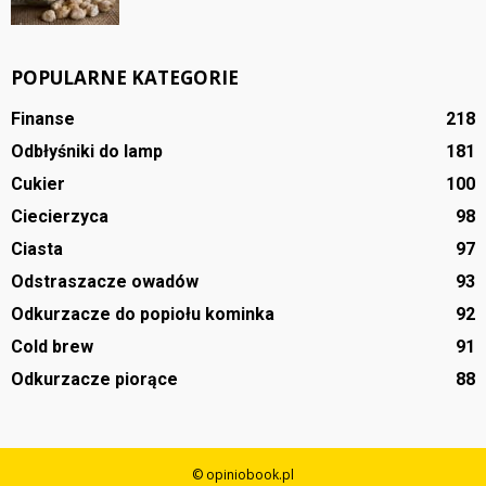
POPULARNE KATEGORIE
Finanse
218
Odbłyśniki do lamp
181
Cukier
100
Ciecierzyca
98
Ciasta
97
Odstraszacze owadów
93
Odkurzacze do popiołu kominka
92
Cold brew
91
Odkurzacze piorące
88
© opiniobook.pl