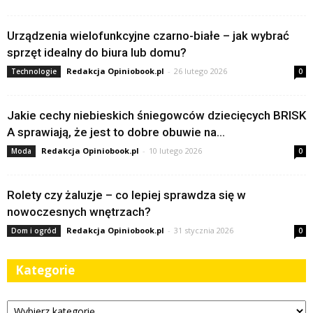
Urządzenia wielofunkcyjne czarno-białe – jak wybrać
sprzęt idealny do biura lub domu?
Redakcja Opiniobook.pl
-
26 lutego 2026
Technologie
0
Jakie cechy niebieskich śniegowców dziecięcych BRISK
A sprawiają, że jest to dobre obuwie na...
Redakcja Opiniobook.pl
-
10 lutego 2026
Moda
0
Rolety czy żaluzje – co lepiej sprawdza się w
nowoczesnych wnętrzach?
Redakcja Opiniobook.pl
-
31 stycznia 2026
Dom i ogród
0
Kategorie
Kategorie