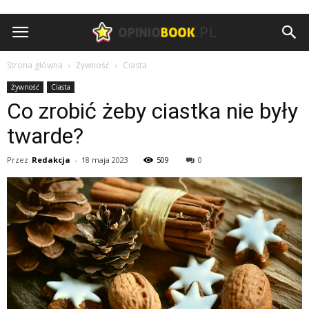
Opiniobook.pl
Strona główna
Żywność
Ciasta
Żywność
Ciasta
Co zrobić żeby ciastka nie były
twarde?
Przez
Redakcja
-
18 maja 2023
509
0