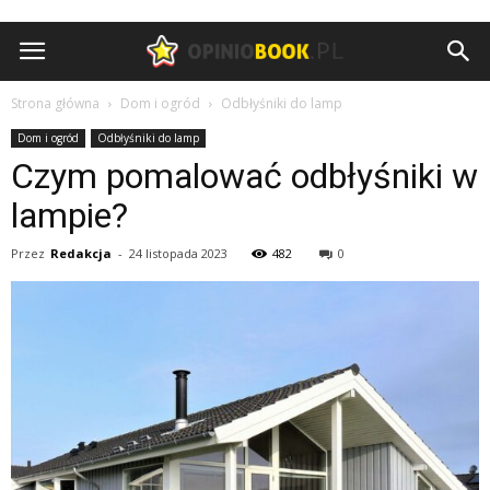
Opiniobook.pl
Strona główna
Dom i ogród
Odbłyśniki do lamp
Dom i ogród
Odbłyśniki do lamp
Czym pomalować odbłyśniki w
lampie?
Przez
Redakcja
-
24 listopada 2023
482
0