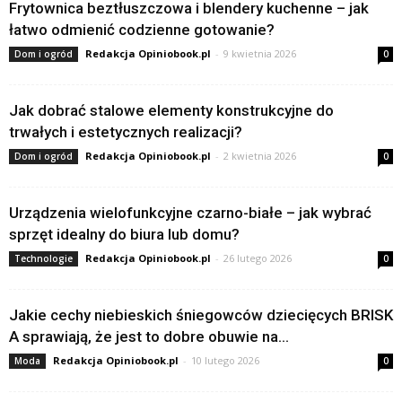
Frytownica beztłuszczowa i blendery kuchenne – jak
łatwo odmienić codzienne gotowanie?
Redakcja Opiniobook.pl
-
9 kwietnia 2026
Dom i ogród
0
Jak dobrać stalowe elementy konstrukcyjne do
trwałych i estetycznych realizacji?
Redakcja Opiniobook.pl
-
2 kwietnia 2026
Dom i ogród
0
Urządzenia wielofunkcyjne czarno-białe – jak wybrać
sprzęt idealny do biura lub domu?
Redakcja Opiniobook.pl
-
26 lutego 2026
Technologie
0
Jakie cechy niebieskich śniegowców dziecięcych BRISK
A sprawiają, że jest to dobre obuwie na...
Redakcja Opiniobook.pl
-
10 lutego 2026
Moda
0