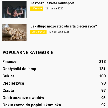
Ile kosztuje karta multisport
12 marca 2020
Lifestyle
Jak długo może stać otwarta ciecierzyca?
12 czerwca 2023
Ciecierzyca
POPULARNE KATEGORIE
Finanse
218
Odbłyśniki do lamp
181
Cukier
100
Ciecierzyca
98
Ciasta
97
Odstraszacze owadów
93
Odkurzacze do popiołu kominka
92