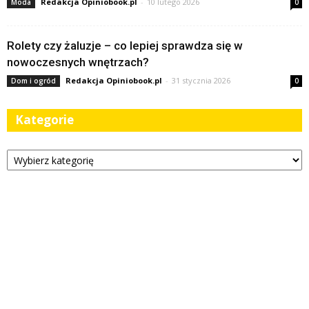
Redakcja Opiniobook.pl
-
10 lutego 2026
Moda
0
Rolety czy żaluzje – co lepiej sprawdza się w
nowoczesnych wnętrzach?
Redakcja Opiniobook.pl
-
31 stycznia 2026
Dom i ogród
0
Kategorie
Kategorie