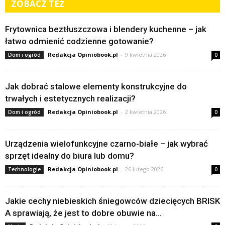
ZOBACZ TEŻ
Frytownica beztłuszczowa i blendery kuchenne – jak
łatwo odmienić codzienne gotowanie?
Redakcja Opiniobook.pl
-
9 kwietnia 2026
Dom i ogród
0
Jak dobrać stalowe elementy konstrukcyjne do
trwałych i estetycznych realizacji?
Redakcja Opiniobook.pl
-
2 kwietnia 2026
Dom i ogród
0
Urządzenia wielofunkcyjne czarno-białe – jak wybrać
sprzęt idealny do biura lub domu?
Redakcja Opiniobook.pl
-
26 lutego 2026
Technologie
0
Jakie cechy niebieskich śniegowców dziecięcych BRISK
A sprawiają, że jest to dobre obuwie na...