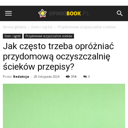
Opiniobook.pl
Strona główna
Dom i ogród
Przydomowe oczyszczalnie ścieków
Dom i ogród
Przydomowe oczyszczalnie ścieków
Jak często trzeba opróżniać
przydomową oczyszczalnię
ścieków przepisy?
Przez
Redakcja
-
28 listopada 2024
314
0