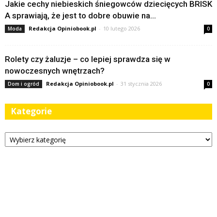
Jakie cechy niebieskich śniegowców dziecięcych BRISK
A sprawiają, że jest to dobre obuwie na...
Redakcja Opiniobook.pl
-
10 lutego 2026
Moda
0
Rolety czy żaluzje – co lepiej sprawdza się w
nowoczesnych wnętrzach?
Redakcja Opiniobook.pl
-
31 stycznia 2026
Dom i ogród
0
Kategorie
Kategorie