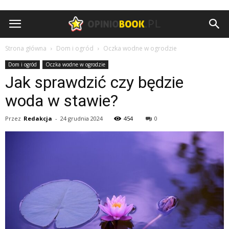
Opiniobook.pl
Strona główna
Dom i ogród
Oczka wodne w ogrodzie
Dom i ogród
Oczka wodne w ogrodzie
Jak sprawdzić czy będzie
woda w stawie?
Przez
Redakcja
-
24 grudnia 2024
454
0