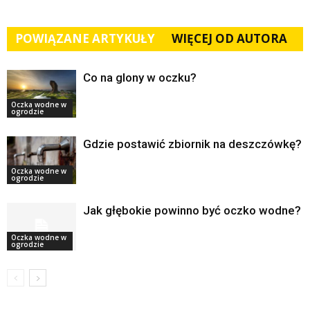
POWIĄZANE ARTYKUŁY
WIĘCEJ OD AUTORA
Co na glony w oczku?
Oczka wodne w
ogrodzie
Gdzie postawić zbiornik na deszczówkę?
Oczka wodne w
ogrodzie
Jak głębokie powinno być oczko wodne?
Oczka wodne w
ogrodzie