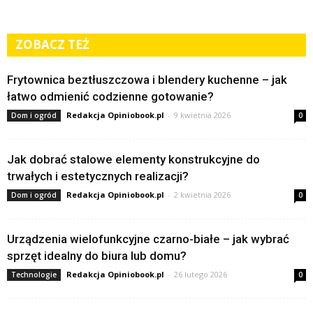
ZOBACZ TEŻ
Frytownica beztłuszczowa i blendery kuchenne – jak
łatwo odmienić codzienne gotowanie?
Redakcja Opiniobook.pl
-
9 kwietnia 2026
Dom i ogród
0
Jak dobrać stalowe elementy konstrukcyjne do
trwałych i estetycznych realizacji?
Redakcja Opiniobook.pl
-
2 kwietnia 2026
Dom i ogród
0
Urządzenia wielofunkcyjne czarno-białe – jak wybrać
sprzęt idealny do biura lub domu?
Redakcja Opiniobook.pl
-
26 lutego 2026
Technologie
0