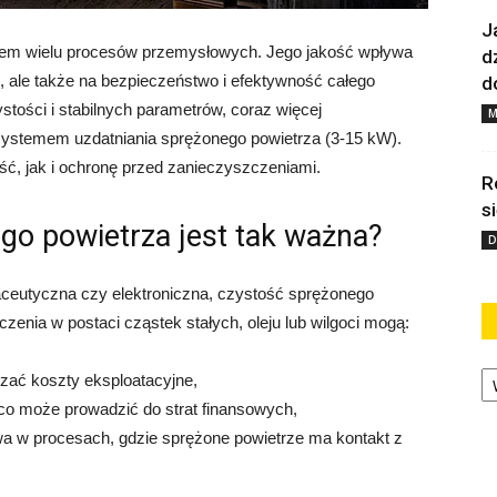
J
tem wielu procesów przemysłowych. Jego jakość wpływa
d
, ale także na bezpieczeństwo i efektywność całego
d
tości i stabilnych parametrów, coraz więcej
M
 systemem uzdatniania sprężonego powietrza (3-15 kW).
ć, jak i ochronę przed zanieczyszczeniami.
R
s
go powietrza jest tak ważna?
D
aceutyczna czy elektroniczna, czystość sprężonego
enia w postaci cząstek stałych, oleju lub wilgoci mogą:
Ka
ać koszty eksploatacyjne,
o może prowadzić do strat finansowych,
wa w procesach, gdzie sprężone powietrze ma kontakt z