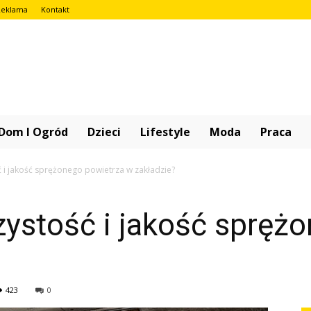
Reklama
Kontakt
iniobook.pl
Dom I Ogród
Dzieci
Lifestyle
Moda
Praca
ć i jakość sprężonego powietrza w zakładzie?
ystość i jakość spręż
423
0