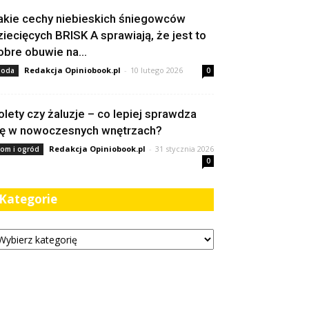
akie cechy niebieskich śniegowców
ziecięcych BRISK A sprawiają, że jest to
obre obuwie na...
Redakcja Opiniobook.pl
-
10 lutego 2026
oda
0
olety czy żaluzje – co lepiej sprawdza
ię w nowoczesnych wnętrzach?
Redakcja Opiniobook.pl
-
31 stycznia 2026
om i ogród
0
Kategorie
tegorie