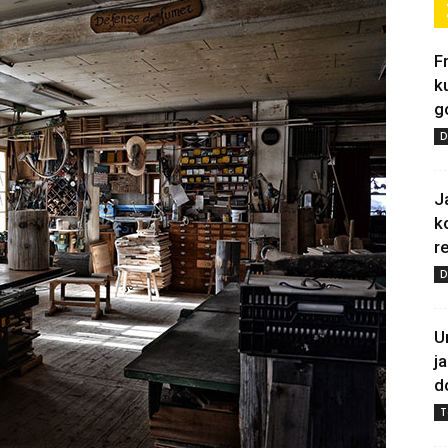
F
k
g
D
J
k
re
D
U
j
d
T