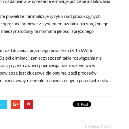
 uzdatniania w sprężarce eliminuje potrzebę instalowania
te powietrze minimalizuje ryzyko wad produkcyjnych,
lne sprężarki śrubowe z systemem uzdatniania sprężonego
z międzynarodowymi normami jakości sprężonego
 uzdatniania sprężonego powietrza (3-15 kW) to
Dzięki eliminacji zanieczyszczeń takie rozwiązania nie
jszają ryzyko awarii i poprawiają bezpieczeństwo w
powietrze jest kluczowe dla optymalizacji procesów
zeń nieodzowny elementem nowoczesnych przedsiębiorstw.
ter
Następny artykuł