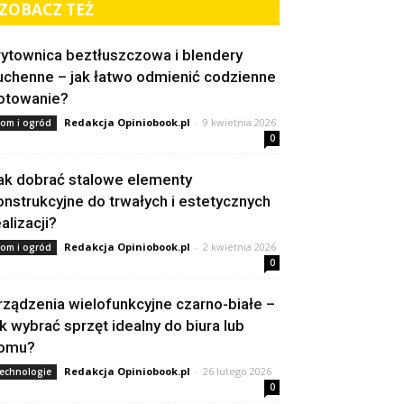
ZOBACZ TEŻ
rytownica beztłuszczowa i blendery
uchenne – jak łatwo odmienić codzienne
otowanie?
Redakcja Opiniobook.pl
-
9 kwietnia 2026
om i ogród
0
ak dobrać stalowe elementy
onstrukcyjne do trwałych i estetycznych
alizacji?
Redakcja Opiniobook.pl
-
2 kwietnia 2026
om i ogród
0
rządzenia wielofunkcyjne czarno-białe –
ak wybrać sprzęt idealny do biura lub
omu?
Redakcja Opiniobook.pl
-
26 lutego 2026
echnologie
0