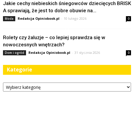
Jakie cechy niebieskich śniegowców dziecięcych BRISK
A sprawiają, że jest to dobre obuwie na...
Redakcja Opiniobook.pl
-
10 lutego 2026
Moda
0
Rolety czy żaluzje – co lepiej sprawdza się w
nowoczesnych wnętrzach?
Redakcja Opiniobook.pl
-
31 stycznia 2026
Dom i ogród
0
Kategorie
Kategorie