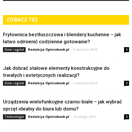
ZOBACZ TEŻ
Frytownica beztłuszczowa i blendery kuchenne – jak
łatwo odmienić codzienne gotowanie?
Redakcja Opiniobook.pl
-
9 kwietnia 2026
Dom i ogród
0
Jak dobrać stalowe elementy konstrukcyjne do
trwałych i estetycznych realizacji?
Redakcja Opiniobook.pl
-
2 kwietnia 2026
Dom i ogród
0
Urządzenia wielofunkcyjne czarno-białe – jak wybrać
sprzęt idealny do biura lub domu?
Redakcja Opiniobook.pl
-
26 lutego 2026
Technologie
0