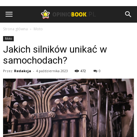
Opiniobook.pl
Strona główna
Moto
Moto
Jakich silników unikać w
samochodach?
Przez
Redakcja
-
4 października 2023
472
0