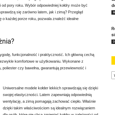
d
i od pory roku. Wybór odpowiedniej kołdry może być
sprawdzą się zarówno latem, jak i zimą? Przegląd
M
ę o każdej porze roku, pozwala znaleźć idealne
R
s
żnia?
D
 wygodę, funkcjonalność i praktyczność. Ich główną cechą
e niezwykle komfortowe w użytkowaniu. Wykonane z
, poliester czy bawełna, gwarantują przewiewność i
Ka
Uniwersalne modele kołder lekkich sprawdzają się dzięki
swojej elastyczności. Latem zapewniają odpowiednią
wentylację, a zimą pomagają zachować ciepło. Właśnie
dzięki takim właściwościom są idealnym rozwiązaniem
dla osób, które nie chcą zmieniać kołdry w zależności od