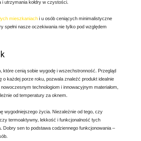
 i utrzymania kołdry w czystości.
łych mieszkaniach
i u osób ceniących minimalistyczne
ry spełni nasze oczekiwania nie tylko pod względem
ok
b, które cenią sobie wygodę i wszechstronność. Przegląd
ę o każdej porze roku, pozwala znaleźć produkt idealnie
i nowoczesnym technologiom i innowacyjnym materiałom,
eżnie od temperatury za oknem.
nę wygodniejszego życia. Niezależnie od tego, czy
czy termoaktywny, lekkość i funkcjonalność tych
. Dobry sen to podstawa codziennego funkcjonowania –
sób.