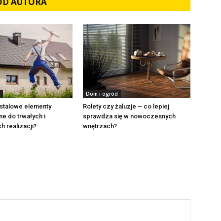
 OD AUTORA
Dom i ogród
 stalowe elementy
Rolety czy żaluzje – co lepiej
ne do trwałych i
sprawdza się w nowoczesnych
h realizacji?
wnętrzach?