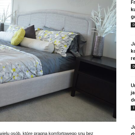
F
k
g
D
J
k
re
D
U
j
d
T
J
 wielu osób, które pragną komfortowego snu bez
d