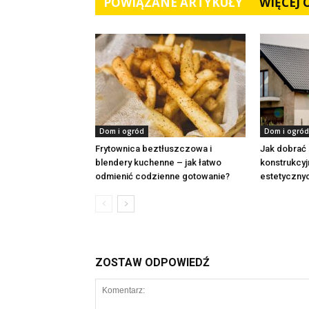
POWIĄZANE ARTYKUŁY
WIĘCEJ
Dom i ogród
Dom i ogród
Frytownica beztłuszczowa i
Jak dobrać
blendery kuchenne – jak łatwo
konstrukcyj
odmienić codzienne gotowanie?
estetycznyc
ZOSTAW ODPOWIEDŹ