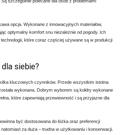
. Są szczególnie polecane dla osób z problemami
kawa opcja. Wykonane z innowacyjnych materiałów,
ając optymalny komfort snu niezależnie od pogody. Ich
echnologii, które coraz częściej używane są w produkcji
dla siebie?
kilka kluczowych czynników. Przede wszystkim istotna
go została wykonana. Dobrym wyborem są kołdry wykonane
wełna, które zapewniają przewiewność i są przyjazne dla
powinna być dostosowana do łóżka oraz preferencji
natomiast za duża – trudna w użytkowaniu i konserwacji.