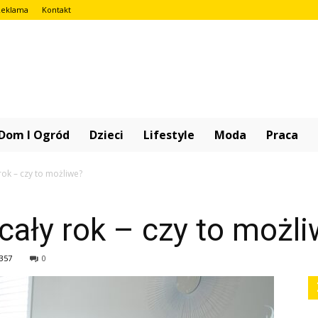
Reklama
Kontakt
iniobook.pl
Dom I Ogród
Dzieci
Lifestyle
Moda
Praca
rok – czy to możliwe?
 cały rok – czy to możl
357
0