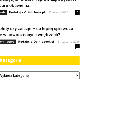
obre obuwie na...
Redakcja Opiniobook.pl
-
10 lutego 2026
oda
0
olety czy żaluzje – co lepiej sprawdza
ię w nowoczesnych wnętrzach?
Redakcja Opiniobook.pl
-
31 stycznia 2026
om i ogród
0
Kategorie
tegorie