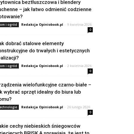
rytownica beztłuszczowa i blendery
uchenne – jak łatwo odmienić codzienne
otowanie?
Redakcja Opiniobook.pl
-
9 kwietnia 2026
om i ogród
0
ak dobrać stalowe elementy
onstrukcyjne do trwałych i estetycznych
alizacji?
Redakcja Opiniobook.pl
-
2 kwietnia 2026
om i ogród
0
rządzenia wielofunkcyjne czarno-białe –
ak wybrać sprzęt idealny do biura lub
omu?
Redakcja Opiniobook.pl
-
26 lutego 2026
echnologie
0
akie cechy niebieskich śniegowców
ziecięcych BRISK A sprawiają, że jest to