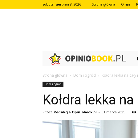
sobota, sierpień 8, 2026
Strona główna
O nas
Op
Strona główna
Dom i ogród
Kołdra lekka na cały 
Dom i ogród
Kołdra lekka na
Przez
Redakcja Opiniobook.pl
-
31 marca 2025